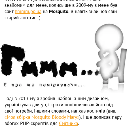
знайомим для мене, колись ше в 2009-му в мене був
сайт
hmmm.pp.ua
на
Mosquito
. Я навіть знайшов свій
старий логотип :)
Тоді в 2013-му я зробив шаблон з цим дизайном,
українізував двигун, і трохи попідпилював його під
свої потреби, іншими словами, напхав костилів (див.
«Моя збірка Mosquito Bloody Mary»
). І ше дописав пару
вбогих PHP-скриптів для
Смітника
.