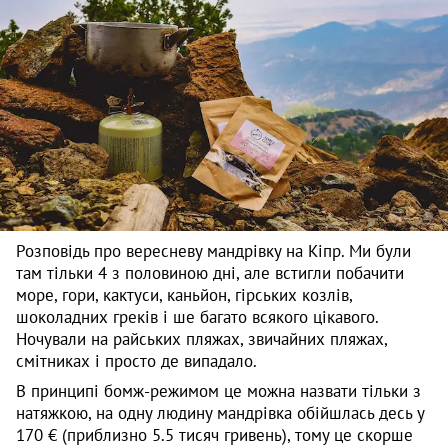
Розповідь про вересневу мандрівку на Кіпр. Ми були
там тільки 4 з половиною дні, але встигли побачити
море, гори, кактуси, каньйон, гірських козлів,
шоколадних греків і ше багато всякого цікавого.
Ночували на райських пляжах, звичайних пляжах,
смітниках і просто де випадало.
В принципі бомж-режимом це можна назвати тільки з
натяжкою, на одну людину мандрівка обійшлась десь у
170 € (приблизно 5.5 тисяч гривень), тому це скорше