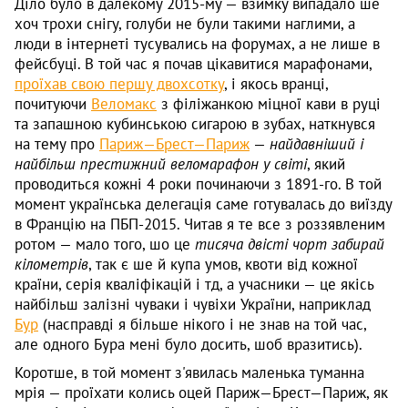
Діло було в далекому 2015-му — взимку випадало ше
хоч трохи снігу, голуби не були такими наглими, а
люди в інтернеті тусувались на форумах, а не лише в
фейсбуці. В той час я почав цікавитися марафонами,
проїхав свою першу двохсотку
, і якось вранці,
почитуючи
Веломакс
з філіжанкою міцної кави в руці
та запашною кубинською сигарою в зубах, наткнувся
на тему про
Париж—Брест—Париж
—
найдавніший і
найбільш престижний веломарафон у світі
, який
проводиться кожні 4 роки починаючи з 1891-го. В той
момент українська делегація саме готувалась до виїзду
в Францію на ПБП-2015. Читав я те все з роззявленим
ротом — мало того, шо це
тисяча двісті чорт забирай
кілометрів
, так є ше й купа умов, квоти від кожної
країни, серія кваліфікацій і тд, а учасники — це якісь
найбільш залізні чуваки і чувіхи України, наприклад
Бур
(насправді я більше нікого і не знав на той час,
але одного Бура мені було досить, шоб вразитись).
Коротше, в той момент з'явилась маленька туманна
мрія — проїхати колись оцей Париж—Брест—Париж, як