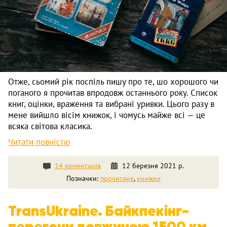
Отже, сьомий рік поспіль пишу про те, шо хорошого чи
поганого я прочитав впродовж останнього року. Список
книг, оцінки, враження та вибрані уривки. Цього разу в
мене вийшло вісім книжок, і чомусь майже всі — це
всяка світова класика.
Читати повністю
14 коментарів
12 березня 2021 р.
Позначки:
прочитане
,
книжки
TransUkraine. Байкпекінг-
перегони довжиною 1500 км