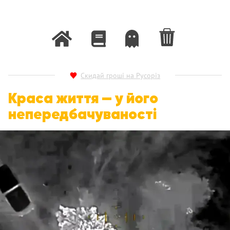
Скидай гроші на Русоріз
Краса життя — у його
непередбачуваності