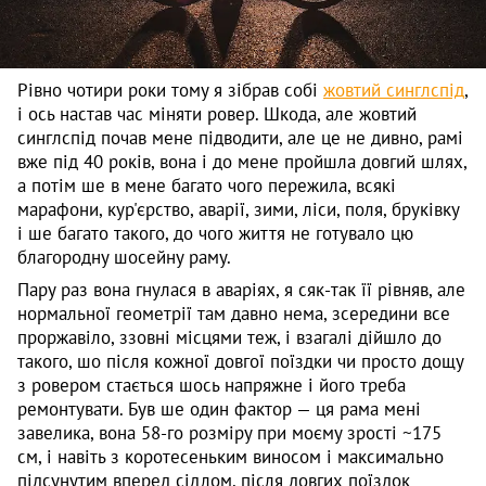
Рівно чотири роки тому я зібрав собі
жовтий синглспід
,
і ось настав час міняти ровер. Шкода, але жовтий
синглспід почав мене підводити, але це не дивно, рамі
вже під 40 років, вона і до мене пройшла довгий шлях,
а потім ше в мене багато чого пережила, всякі
марафони, кур'єрство, аварії, зими, ліси, поля, бруківку
і ше багато такого, до чого життя не готувало цю
благородну шосейну раму.
Пару раз вона гнулася в аваріях, я сяк-так її рівняв, але
нормальної геометрії там давно нема, зсередини все
проржавіло, ззовні місцями теж, і взагалі дійшло до
такого, шо після кожної довгої поїздки чи просто дощу
з ровером стається шось напряжне і його треба
ремонтувати. Був ше один фактор — ця рама мені
завелика, вона 58-го розміру при моєму зрості ~175
см, і навіть з коротесеньким виносом і максимально
підсунутим вперед сідлом, після довгих поїздок