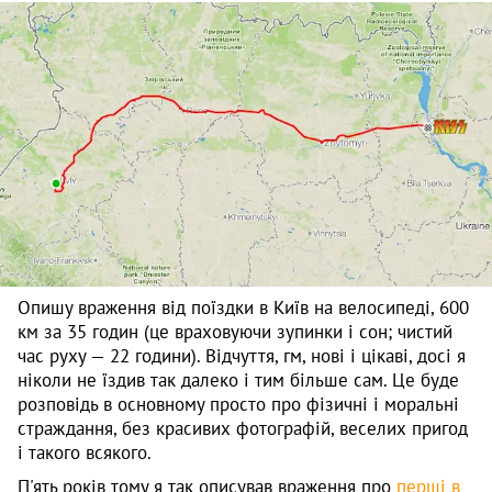
Опишу враження від поїздки в Київ на велосипеді, 600
км за 35 годин (це враховуючи зупинки і сон; чистий
час руху — 22 години). Відчуття, гм, нові і цікаві, досі я
ніколи не їздив так далеко і тим більше сам. Це буде
розповідь в основному просто про фізичні і моральні
страждання, без красивих фотографій, веселих пригод
і такого всякого.
П'ять років тому я так описував враження про
перші в