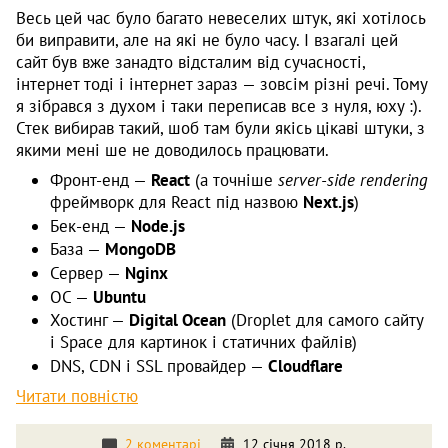
Весь цей час було багато невеселих штук, які хотілось
би виправити, але на які не було часу. І взагалі цей
сайт був вже занадто відсталим від сучасності,
інтернет тоді і інтернет зараз — зовсім різні речі. Тому
я зібрався з духом і таки переписав все з нуля, юху :).
Стек вибирав такий, шоб там були якісь цікаві штуки, з
якими мені ше не доводилось працювати.
Фронт-енд —
React
(а точніше
server-side rendering
фреймворк для React під назвою
Next.js
)
Бек-енд —
Node.js
База —
MongoDB
Сервер —
Nginx
ОС —
Ubuntu
Хостинг —
Digital Ocean
(Droplet для самого сайту
і Space для картинок і статичних файлів)
DNS, CDN i SSL провайдер —
Cloudflare
Читати повністю
2 коментарі
12 січня 2018 р.