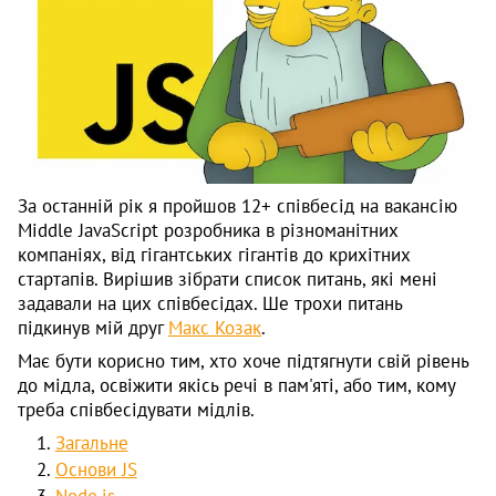
За останній рік я пройшов 12+ співбесід на вакансію
Middle JavaScript розробника в різноманітних
компаніях, від гігантських гігантів до крихітних
стартапів. Вирішив зібрати список питань, які мені
задавали на цих співбесідах. Ше трохи питань
підкинув мій друг
Макс Козак
.
Має бути корисно тим, хто хоче підтягнути свій рівень
до мідла, освіжити якісь речі в пам'яті, або тим, кому
треба співбесідувати мідлів.
Загальне
Основи JS
Node.js