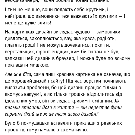
веб-дизайнери, і вони роблять погані дизайни.
І тим не менше, вони подають себе крутими, і
найгірше, шо замовники теж вважають їх крутими — і
мене це дуже злить!
На картинках дизайн виглядає чудово — замовники
дивляться, захоплюються, вау, яка краса, радіють,
платять гроші і не можуть дочекатись, поки ти,
верстальщик, фронт-ендщик, ким би ти там не був,
запхаєш цей дизайн в браузер, і можна буде по всьому
поклацати мишкою.
Але ж в біса
, сама лиш красива картинка не означає, шо
це хороший дизайн сайту! Під час верстки починають
вилазити проблеми, бо цей дизайн працює тільки в
якомусь вакуумі, а як тільки трошки відхилитись від
ідеальних умов, він виглядає кривим і смішним.
Як
тільки втілити його в життя — він перестає бути
гарним!
Який же ж це після цього дизайн?
Було б по-мудацьки вставляти приклади з реальних
проектів, тому намалюю схематично.