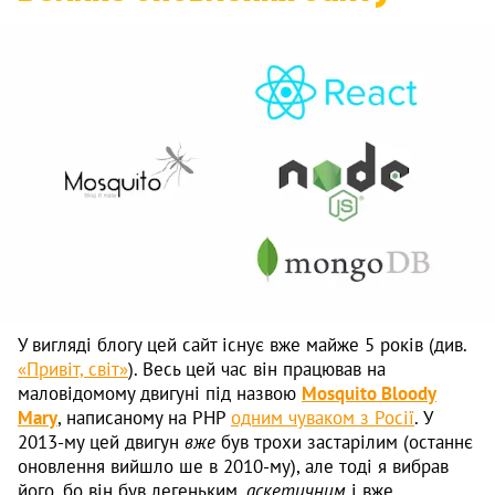
У вигляді блогу цей сайт існує вже майже 5 років (див.
«Привіт, світ»
). Весь цей час він працював на
маловідомому двигуні під назвою
Mosquito Bloody
Mary
, написаному на PHP
одним чуваком з Росії
. У
2013-му цей двигун
вже
був трохи застарілим (останнє
оновлення вийшло ше в 2010-му), але тоді я вибрав
його, бо він був легеньким,
аскетичним
і вже