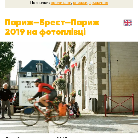
Позначки:
прочитане
,
книжки
,
враження
Париж—Брест—Париж
2019 на фотоплівці