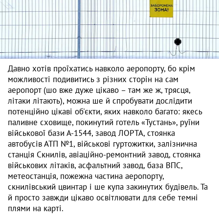
Давно хотів проїхатись навколо аеропорту, бо крім
можливості подивитись з різних сторін на сам
аеропорт (шо вже дуже цікаво – там же ж, трясця,
літаки літають), можна ше й спробувати дослідити
потенційно цікаві об'єкти, яких навколо багато: якесь
паливне сховище, покинутий готель «Тустань», руїни
військової бази А-1544, завод ЛОРТА, стоянка
автобусів АТП №1, військові гуртожитки, залізнична
станція Скнилів, авіаційно-ремонтний завод, стоянка
військових літаків, асфальтний завод, база ВПС,
метеостанція, пожежна частина аеропорту,
скнилівський цвинтар і ше купа закинутих будівель. Та
й просто завжди цікаво освітлювати для себе темні
плями на карті.