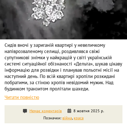
Сидів вночі у зариганій квартирі у невеличкому
напіврозваленому селищі, роздивлявся свіжі
супутникові знімки у найкращій у світі українській
системі ситуаційної обізнаності «Дельта», шукав цікаву
інформацію для розвідки і планував польотні місії на
наступний день. По всій квартирі хропіли розкидані
побратими, за стіною хропів невідомий мужик. Над
будинком транзитом пролітали шахеди.
Читати повністю
Немає коментарів
8 жовтня 2025 р.
Позначки:
війна
,
краса