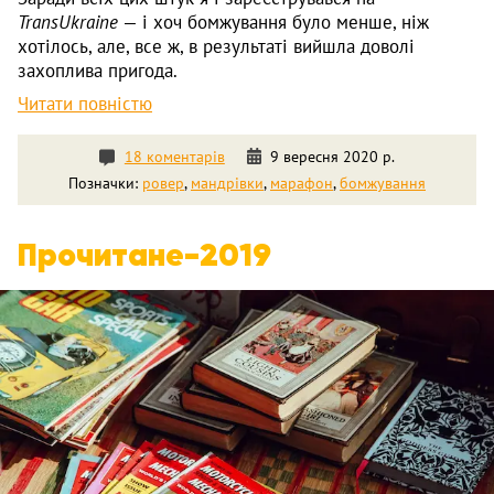
TransUkraine
— і хоч бомжування було менше, ніж
хотілось, але, все ж, в результаті вийшла доволі
захоплива пригода.
Читати повністю
18 коментарів
9 вересня 2020 р.
Позначки:
ровер
,
мандрівки
,
марафон
,
бомжування
Прочитане-2019