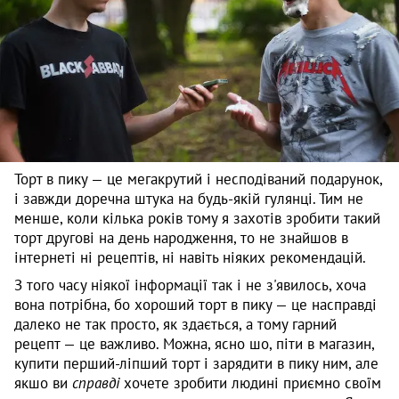
Торт в пику — це мегакрутий і несподіваний подарунок,
і завжди доречна штука на будь-якій гулянці. Тим не
менше, коли кілька років тому я захотів зробити такий
торт другові на день народження, то не знайшов в
інтернеті ні рецептів, ні навіть ніяких рекомендацій.
З того часу ніякої інформації так і не з'явилось, хоча
вона потрібна, бо хороший торт в пику — це насправді
далеко не так просто, як здається, а тому гарний
рецепт — це важливо. Можна, ясно шо, піти в магазин,
купити перший-ліпший торт і зарядити в пику ним, але
якшо ви
справді
хочете зробити людині приємно своїм