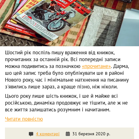
Шостий рік поспіль пишу враження від книжок,
прочитаних за останній рік. Всі попередні записи
можна подивитись за позначкою
«прочитане»
. Дарма,
шо цей запис треба було опублікувати ше в районі
Нового року, час і мінімальне натхнення на писанину
з'явились лише зараз, а краще пізно, ніж ніколи.
Цього року лише шість книжок, і ше й майже всі
російською, динаміка продовжує не тішити, але ж не
все життя залишатись розумним і начитаним.
Читати повністю
4 коментарі
31 березня 2020 р.