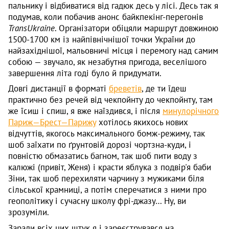
пальнику і відбиватися від гадюк десь у лісі. Десь так я
подумав, коли побачив анонс байкпекінг-перегонів
TransUkraine
. Організатори обіцяли маршрут довжиною
1500-1700 км із найпівнічнішої точки України до
найзахіднішої, мальовничі місця і перемогу над самим
собою — звучало, як незабутня пригода, веселішого
завершення літа годі було й придумати.
Довгі дистанції в форматі
бреветів
, де ти їдеш
практично без речей від чекпойнту до чекпойнту, там
же їсиш і спиш, я вже наїздився, і після
минулорічного
Париж—Брест—Парижу
хотілось якихось нових
відчуттів, якогось максимального бомж-режиму, так
шоб заїхати по ґрунтовій дорозі чортзна-куди, і
повністю обмазатись багном, так шоб пити воду з
калюжі (привіт, Женя) і красти яблука з подвір'я баби
Зіни, так шоб перехиляти чарчину з мужиками біля
сільської крамниці, а потім сперечатися з ними про
геополітику і сучасну школу фрі-джазу… Ну, ви
зрозуміли.
Заради всіх цих штук я і зареєструвався на