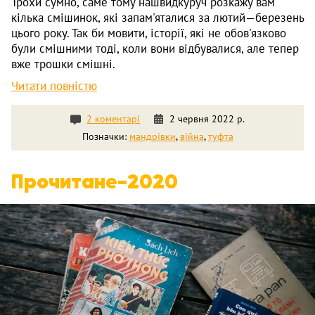
Трохи сумно, саме тому нашвидкуруч розкажу вам
кілька смішинок, які запам'яталися за лютий—березень
цього року. Так би мовити, історії, які не обов'язково
були смішними тоді, коли вони відбувалися, але тепер
вже трошки смішні.
Читати повністю
2 коментарі
2 червня 2022 р.
Позначки:
мандрівки
,
війна
,
туфта
Прочитане-2020