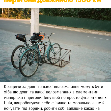
Кращими за довгі та важкі велозмагання можуть бути
хіба шо довгі та важкі велозмагання з елементами
мандрівки і пригоди. Типу шоб не просто фігачити день
і ніч, випробовуючи себе фізично та морально, а ше й
ночувати під зорями, робити собі запашне какао на