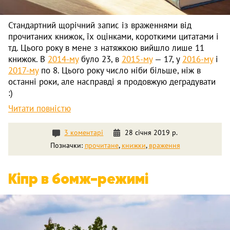
Стандартний щорічний запис із враженнями від
прочитаних книжок, їх оцінками, короткими цитатами і
тд. Цього року в мене з натяжкою вийшло лише 11
книжок. В
2014-му
було 23, в
2015-му
— 17, у
2016-му
і
2017-му
по 8. Цього року число ніби більше, ніж в
останні роки, але насправді я продовжую деградувати
:)
Читати повністю
3 коментарі
28 січня 2019 р.
Позначки:
прочитане
,
книжки
,
враження
Кіпр в бомж-режимі