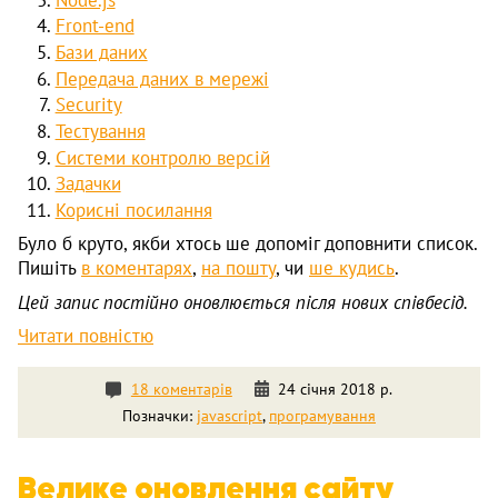
Front-end
Бази даних
Передача даних в мережі
Security
Тестування
Системи контролю версій
Задачки
Корисні посилання
Було б круто, якби хтось ше допоміг доповнити список.
Пишіть
в коментарях
,
на пошту
, чи
ше кудись
.
Цей запис постійно оновлюється після нових співбесід.
Читати повністю
18 коментарів
24 січня 2018 р.
Позначки:
javascript
,
програмування
Велике оновлення сайту