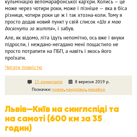
кульмінацію веломарафонської кар'єри. Колись — це
може через чотири роки, може і пізніше — яка в біса
різниця, чотири роки це ж і так хтозна-коли. Тому я
просто додав новий пункт у свій список
«Шо я маю
досягнути за життя»
, і забув.
Але, як відомо, літа ідуть непомітно, ось вже і внуки
підросли, і неждано-негадано мені пощастило не
просто потрапити на ПБП, а навіть і якось його
проїхати.
Читати повністю
15 коментарів
8 вересня 2019 р.
Позначки:
ровер
,
мандрівки
,
марафон
Львів—Київ на синглспіді та
на самоті (600 км за 35
годин)