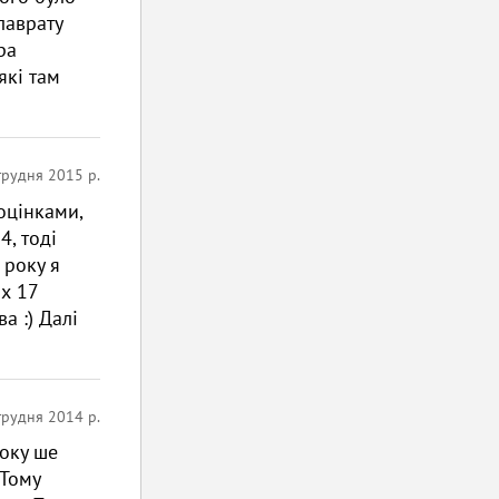
лаврату
ра
які там
грудня 2015 р.
оцінками,
4, тоді
 року я
их 17
а :) Далі
грудня 2014 р.
року ше
 Тому