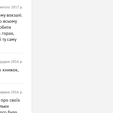
лютого 2017 р.
му вокзалі.
о всьому
робити
в горах,
і ту саму
грудня 2016 р.
к книжок,
червня 2016 р.
 про своїх
ільки
ього було