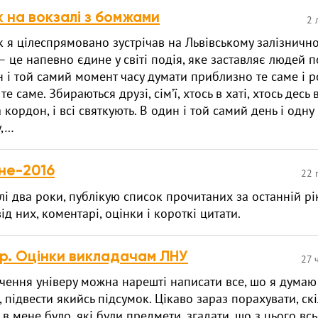
к на вокзалі з бомжами
2 
к я цілеспрямовано зустрічав на Львівському залізнично
— це напевно єдине у світі подія, яке заставляє людей п
ин і той самий момент часу думати приблизно те саме і 
е саме. Збираються друзі, сім’ї, хтось в хаті, хтось десь 
а кордон, і всі святкують. В один і той самий день і одну 
у,…
не-2016
22 
улі два роки, публікую список прочитаних за останній рі
д них, коментарі, оцінки і короткі цитати.
ер. Оцінки викладачам ЛНУ
27 
нчення універу можна нарешті написати все, шо я думаю
, підвести якийсь підсумок. Цікаво зараз порахувати, ск
 в мене було, які були предмети, згадати, шо з цього вс