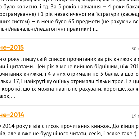
о було корисно, і тд. За 5 років навчання — 4 роки бака
рограмування) і 1 рік незакінченої маґістратури (кафед
них систем) — в мене було 63 предмети (не рахуючи вс
ьні/навчальні/педагогічні практики) і…
не-2015
30 
ого року , пишу свій список прочитаних за рік книжок з 
и і цитатами. Цей рік в мене вийшов біднішим, ніж 201
очитаних книжки, і 4 з них отримали по 5 балів, а цього
льки 17, і найкрутішу оцінку отримали тільки троє. І з ц
 короткі, шо їх можна навіть не рахувати, коротше, халяв
ижок,…
не-2014
19 
у 2014 року я вів список прочитаних книжок. До кінця 
ів, але я вже не буду нічого читати, сесія, і всяке таке :).