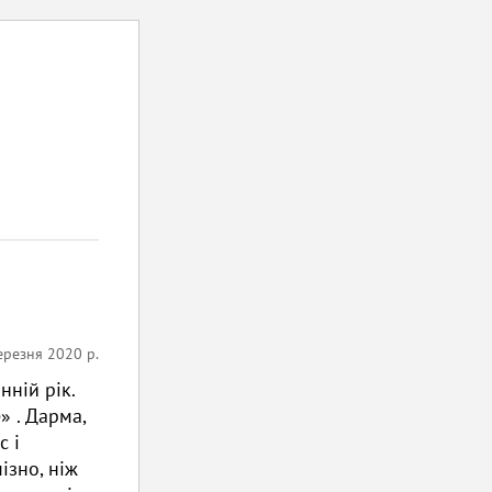
ерезня 2020 р.
нній рік.
 . Дарма,
с і
ізно, ніж