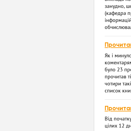
занудно, ш
(кафедра п
інформацій
обчислювал
Прочита
Як і минул
коментарям
було 23 пр
прочитав ті
чотири такі
список кн
Прочита
Від початк
цілих 12 дн