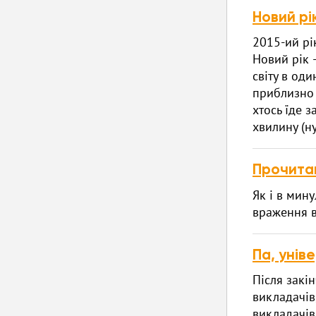
Новий рі
2015-ий рі
Новий рік 
світу в од
приблизно т
хтось їде з
хвилину (н
Прочита
Як і в мин
враження ві
Па, унів
Після закі
викладачів
викладачів