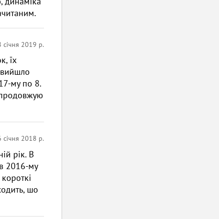
ю, динаміка
ачитаним.
 січня 2019 р.
, їх
ю вийшло
17-му по 8.
я продовжую
6 січня 2018 р.
ій рік. В
 в 2016-му
 короткі
ходить, шо