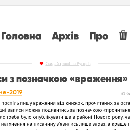
Головна
Архів
Про
Скидай гроші на Русоріз
си з позначкою «враження»
не-2019
31 б
 поспіль пишу враження від книжок, прочитаних за оста
дні записи можна подивитись за позначкою «прочитане»
ис треба було опублікувати ше в районі Нового року, ча
 натхнення на писанину з'явились лише зараз, а краще п