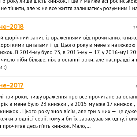
ого року лише шість книжок, і ше й майже всі російсько
не тішити, але ж не все життя залишатись розумним і н
не-2018
28
й щорічний запис із враженнями від прочитаних книжок
короткими цитатами і тд. Цього року в мене з натяжко
ижок. В 2014-му було 23, в 2015-му — 17, у 2016-му і 20
 число ніби більше, ніж в останні роки, але насправді 
 :)
не-2017
улі три роки, пишу враження про все прочитане за останн
 рік в мене було 23 книжки , в 2015-му вже 17 книжок ,
книжок . Цього року знов вісім, але три з них — це дуже
ечки з однієї серії, тому я би їх зарахував як одну, і ви
я прочитав десь п'ять книжок. Мало,…