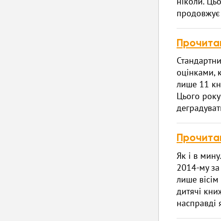
ніколи. Ць
продовжує 
Прочита
Стандартни
оцінками, 
лише 11 кн
Цього року
деградувати
Прочита
Як і в мин
2014-му за
лише вісім 
дитячі книж
насправді 