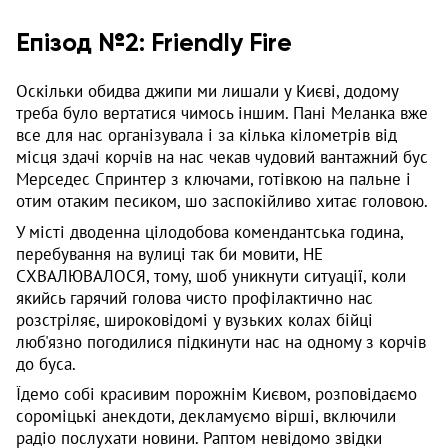
Епізод №2: Friendly Fire
Оскільки обидва джипи ми лишали у Києві, додому
треба було вертатися чимось іншим. Пані Меланка вже
все для нас організувала і за кілька кілометрів від
місця здачі корчів на нас чекав чудовий вантажний бус
Мерседес Спринтер з ключами, готівкою на пальне і
отим отаким песиком, шо заспокійливо хитає головою.
У місті дводенна цілодобова комендантська година,
перебування на вулиці так би мовити, НЕ
СХВАЛЮВАЛОСЯ, тому, шоб уникнути ситуації, коли
якийсь гарячий голова чисто профілактично нас
розстріляє, широковідомі у вузьких колах бійці
люб'язно погодилися підкинути нас на одному з корчів
до буса.
Їдемо собі красивим порожнім Києвом, розповідаємо
сороміцькі анекдоти, декламуємо вірші, включили
радіо послухати новини. Раптом невідомо звідки