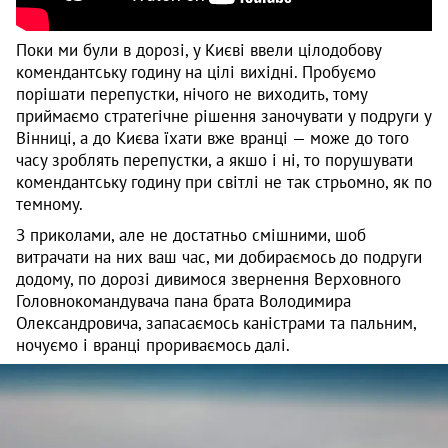
Поки ми були в дорозі, у Києві ввели цілодобову
комендантську годину на цілі вихідні. Пробуємо
порішати перепустки, нічого не виходить, тому
приймаємо стратегічне рішення заночувати у подруги у
Вінниці, а до Києва їхати вже вранці — може до того
часу зроблять перепустки, а якшо і ні, то порушувати
комендантську годину при світлі не так стрьомно, як по
темному.
З приколами, але не достатньо смішними, шоб
витрачати на них ваш час, ми добираємось до подруги
додому, по дорозі дивимося звернення Верховного
Головнокомандувача пана брата Володимира
Олександровича, запасаємось каністрами та пальним,
ночуємо і вранці прориваємось далі.