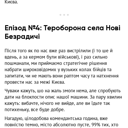
Києва.
Епізод №4: Тероборона села Нові
Безрадичі
Після того як по нас вже раз вистрілили (і то ше й
вдень, а за кермом були військові), і раз сильно
пошманали, ми приймаємо стратегічне рішення
набрати широковідомих у вузьких колах бійців та
запитати, чи не мають вони раптом часу та натхнення
провести нас за межі Києва.
Чуваки кажуть, шо на жаль змоги нема, але спробують
дати на блокпости опис нашої машини. За пару хвилин
кажуть: вибачте, нічого не вийде, але ви їдьте так
потихеньку, все буде добре.
Нагадую, цілодобова комендантська година, вже
повністю темно, місто абсолютно пусте, 99% тих, хто