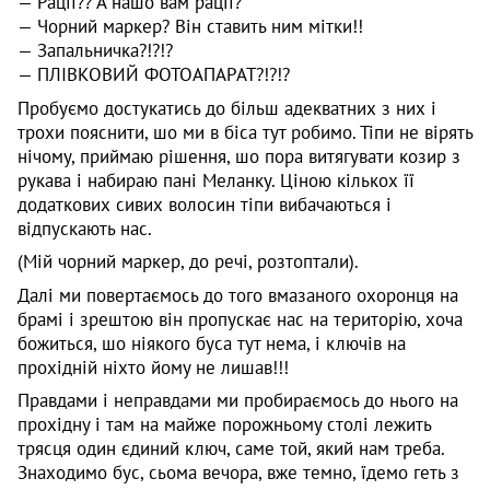
— Рації?? А нашо вам рації?
— Чорний маркер? Він ставить ним мітки!!
— Запальничка?!?!?
— ПЛІВКОВИЙ ФОТОАПАРАТ?!?!?
Пробуємо достукатись до більш адекватних з них і
трохи пояснити, шо ми в біса тут робимо. Тіпи не вірять
нічому, приймаю рішення, шо пора витягувати козир з
рукава і набираю пані Меланку. Ціною кількох її
додаткових сивих волосин тіпи вибачаються і
відпускають нас.
(Мій чорний маркер, до речі, розтоптали).
Далі ми повертаємось до того вмазаного охоронця на
брамі і зрештою він пропускає нас на територію, хоча
божиться, шо ніякого буса тут нема, і ключів на
прохідній ніхто йому не лишав!!!
Правдами і неправдами ми пробираємось до нього на
прохідну і там на майже порожньому столі лежить
трясця один єдиний ключ, саме той, який нам треба.
Знаходимо бус, сьома вечора, вже темно, їдемо геть з