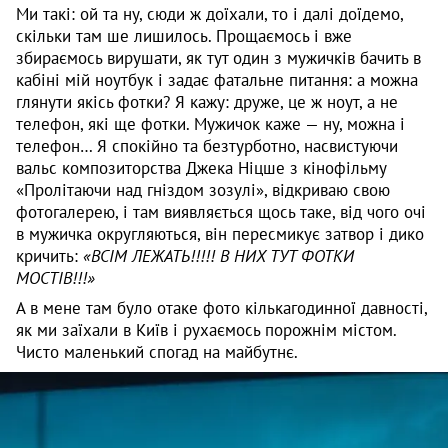
Ми такі: ой та ну, сюди ж доїхали, то і далі доїдемо,
скільки там ше лишилось. Прощаємось і вже
збираємось вирушати, як тут один з мужичків бачить в
кабіні мій ноутбук і задає фатальне питання: а можна
глянути якісь фотки? Я кажу: друже, це ж ноут, а не
телефон, які ще фотки. Мужичок каже — ну, можна і
телефон… Я спокійно та безтурботно, насвистуючи
вальс композиторства Джека Ніцше з кінофільму
«Пролітаючи над гніздом зозулі», відкриваю свою
фотогалерею, і там виявляється щось таке, від чого очі
в мужичка округляються, він пересмикує затвор і дико
кричить:
«ВСІМ ЛЕЖАТЬ!!!!! В НИХ ТУТ ФОТКИ
МОСТІВ!!!»
А в мене там було отаке фото кількагодинної давності,
як ми заїхали в Київ і рухаємось порожнім містом.
Чисто маленький спогад на майбутнє.