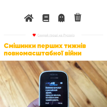
Скидай гроші на Русоріз
Смішинки перших тижнів
повномасштабної війни