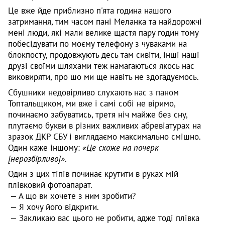
Це вже йде приблизно п'ята година нашого
затримання, тим часом пані Меланка та найдорожчі
мені люди, які мали велике щастя пару годин тому
побесідувати по моєму телефону з чуваками на
блокпосту, продовжують десь там сивіти, інші наші
друзі своїми шляхами теж намагаються якось нас
виковиряти, про шо ми ще навіть не здогадуємось.
Сбушники недовірливо слухають нас з паном
Топтальщиком, ми вже і самі собі не віримо,
починаємо забуватись, третя ніч майже без сну,
плутаємо букви в різних важливих абревіатурах на
зразок ДКР СБУ і виглядаємо максимально смішно.
Один каже іншому:
«Це схоже на почерк
[нерозбірливо]»
.
Один з цих тіпів починає крутити в руках мій
плівковий фотоапарат.
— А що ви хочете з ним зробити?
— Я хочу його відкрити.
— Закликаю вас цього не робити, адже тоді плівка