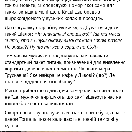
так би мовити, зі спецслужб, номер якої саме для
таких випадків мені ще в Києві дав боєць з
широковідомого у вузьких колах підрозділу.
Даю слухавку старшо́му мужичку, відбувається десь
такий діалог:
«Ти значить зі спецслужб? Так ти маєш
знати, хто в Обухівському військкоматі зброю роздає.
Не знаєш?! Ну то ти хер з гори, а не СБУ!»
Тим часом мужички продовжують нам задавати
стандартний пакет питань, призначений для виявлення
ворожих диверсійних елементів: Як звати мера
Трускавця? Яке найкраще кафе у Львові? (шо?) Де
головне відділення монобанку?
Минає приблизно година, ми замерзли, за нами ніхто
не їде, мужички вирішують, шо самі відвезуть нас на
інший блокпост і залишать там.
Сікоріо розв'язують руки, садять за кермо буса, а нас з
паном Топтальщиком залишають в повній темряві у
кузові.