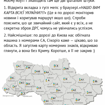
моєму ноуті і знаходить там ще дві фатальні штуки:
1. Відкрита вкладка з гугл мепс у браузері.
«НАШО ВАМ
КАРТА ВСІЄЇ УКРАЇНИ?!?»
(Це я по дорозі моніторив
новини і коригував маршрут якшо шо). Спроби
пояснити, шо це звичайний сайт, який є у всіх, а не
секретна зброя ДРГ, чомусь не увінчались успіхом.
2. Найсмішніше: по дорозі до Києва нас обігнала
машина з номерами СА, Сікоріо каже — цікаво, шо за
область. Я загуглив карту номерних знаків, відкриваю
глянути, а вона без Криму. Коротше, я її не закрив :)