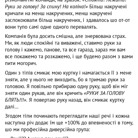
Руки за голову! За спину! На коліна!»
Більш накручені
кричали на менш накручених, менш накручені
заспокоювали більш накручених, і здавалось шо от-от
вони тупо самі одне одного перевалять.
Компанія була досить смішна, але знервована страх.
Ми, як люди спокійні та виважені, ставимо руки за
голову і кажемо, панове, та все гаразд, зараз ми вам
все покажемо та розкажемо, і ще будемо разом з вами
пити могорич.
Один з тіпів смикає мою куртку і намагається її з мене
зняти, але у нього не виходить, бо я тримаю руки за
головою. Я повільно прибираю одну руку, щоб він міг
зняти один рукав, але він кричить
«РУКИ ЗА ГОЛОВУ
БЛЯТЬ!!!».
Я повертаю руку назад, він смикає куртку
далі…
Згодом тіпи починають переглядати наші речі і кожна
наступна річ додає їм ще +100% до впевненості в тому,
шо ми професійна диверсійна група: