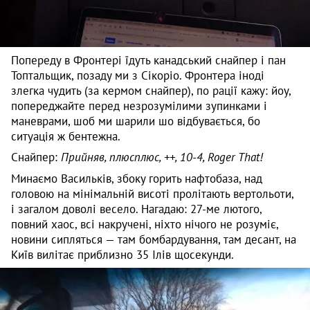
Попереду в Фронтері їдуть канадський снайпер і пан
Топтальщик, позаду ми з Сікоріо. Фронтера іноді
злегка чудить (за кермом снайпер), по рації кажу: йоу,
попереджайте перед незрозумілими зупинками і
маневрами, шоб ми шарили шо відбувається, бо
ситуація ж бентежна.
Снайпер:
Прийняв, плюсплюс, ++, 10-4, Roger That!
Минаємо Васильків, збоку горить нафтобаза, над
головою на мінімальній висоті пролітають вертольоти,
і загалом доволі весело. Нагадаю: 27-ме лютого,
повний хаос, всі накручені, ніхто нічого не розуміє,
новини сипляться — там бомбардування, там десант, на
Київ вилітає приблизно 35 Ілів щосекунди.