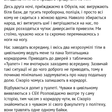
Десь друга ночі, приїжджаємо в Обухів, нас вигружають
біля бази, де тусить тероборона, поліція, і просто всі
кому не сидиться з жінкою вдома. Навколо збирається
народ, всі витягують шиї і витріщаються на нас, по
рядах розходяться чутки: диверсантів привезли. Ми
стоїмо, чухаємо носи та скромно переминаємось з
ноги на ногу.
Нас заводять всередину, і якісь два незрозумілі тіпи в
цивільному ведуть мене та пана Топтальщика
коридорами. Приводять до дверей з табличкою
«Туалет» і ми вчотирьох заходимо всередину. Зазвичай
такі ситуації ні до чого доброго не приводять, тому я
починаю мінімально задумуватись про нашу подальшу
долю. Сікоріо чомусь залишають в коридорі.
Відбувається допит у туалеті. Чуваки в цивільному
виявляються з СБУ. Розповідаємо вкотре ту саму
історію, тим часом з коридору чути, як Сікоріо
знайомиться з чуваком зі свого факультету з політеху,
вони травлять одне одному байки.