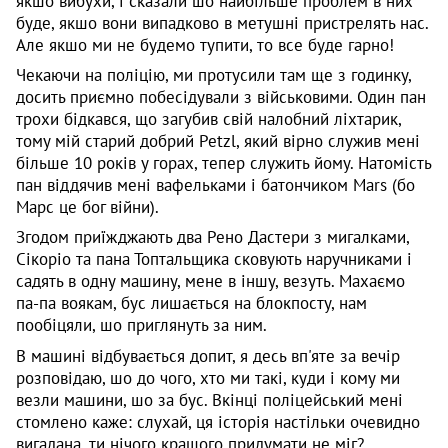
якшо вибухи, і сказали шо найбільше проблем в них
буде, якшо вони випадково в метушні пристрелять нас.
Але якшо ми не будемо тупити, то все буде гарно!
Чекаючи на поліцію, ми протусили там ще з годинку,
досить приємно побесідували з військовими. Один пан
трохи бідкався, що загубив свій налобний ліхтарик,
тому мій старий добрий Petzl, який вірно служив мені
більше 10 років у горах, тепер служить йому. Натомість
пан віддячив мені вафельками і батончиком Mars (бо
Марс це бог війни).
Згодом приїжджають два Рено Дастери з мигалками,
Сікоріо та пана Топтальщика сковують наручниками і
садять в одну машину, мене в іншу, везуть. Махаємо
па-па воякам, бус лишається на блокпосту, нам
пообіцяли, шо приглянуть за ним.
В машині відбувається допит, я десь вп'яте за вечір
розповідаю, шо до чого, хто ми такі, куди і кому ми
везли машини, шо за бус. Вкінці поліцейський мені
стомлено каже: слухай, ця історія настільки очевидно
вигадана, ти нічого кращого придумати не міг?