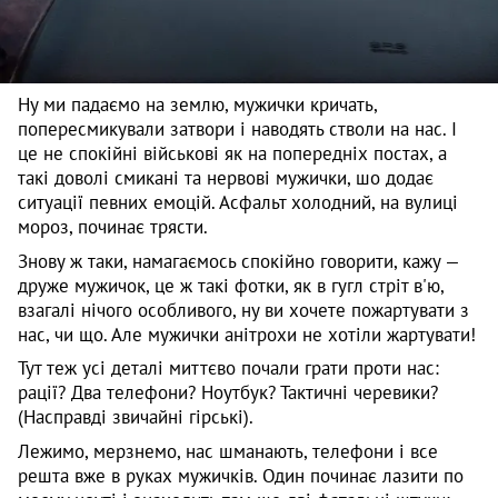
Ну ми падаємо на землю, мужички кричать,
попересмикували затвори і наводять стволи на нас. І
це не спокійні військові як на попередніх постах, а
такі доволі смикані та нервові мужички, шо додає
ситуації певних емоцій. Асфальт холодний, на вулиці
мороз, починає трясти.
Знову ж таки, намагаємось спокійно говорити, кажу —
друже мужичок, це ж такі фотки, як в гугл стріт в'ю,
взагалі нічого особливого, ну ви хочете пожартувати з
нас, чи що. Але мужички анітрохи не хотіли жартувати!
Тут теж усі деталі миттєво почали грати проти нас:
рації? Два телефони? Ноутбук? Тактичні черевики?
(Насправді звичайні гірські).
Лежимо, мерзнемо, нас шманають, телефони і все
решта вже в руках мужичків. Один починає лазити по