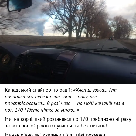
Канадський снайпер по рації:
«Хлопці, увага… Тут
починається небезпечна зона — поля, все
прострілюється… В разі чого — по моїй команді газ в
пол, 170 і їдете чітко за мною…»
Ми, на корчі, який розганявся до 170 приблизно ні разу
за всі свої 20 років існування: та без питань!
Минає рівно дві хвилини після цієї розмови,