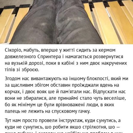
Сікоріо, мабуть, вперше у житті сидить за кермом
довжелезного Спринтера і намагається розвернутися
на вузькій дорозі, поки в кабіні з ним двоє накручених
тіпів зі зброєю.
Згодом нас вивантажують на іншому блокпості, який ми
за щасливим збігом обставин проїжджали вдень на
корчах, і двоє вояк ше й пам'ятали нас. Відпускати нас
вони не збиралися, але принаймі стало чуть веселіше,
бо як мінімум це були врівноважені люди, в яких
палець не лежить на спусковому гачку.
Тут нам просто провели інструктаж, куди сунутись, а
куди не сунутись, шо робити якшо стрілкотня, шо —