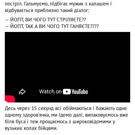
постріл. Гальмуємо, підбігає мужик з калашем і
відбувається приблизно такий діалог:
— ЙОПТ, ВИ ЧОГО ТУТ СТРІЛЯЄТЕ??
— ЙОПТ, ТАК А ВИ ЧОГО ТУТ ГАНЯЄТЕ????
Десь через 15 секунд всі обіймаються і бажають одне
одному здоров'ячка, ми їдемо далі, випаковуємось вже
біля буса і теж прощаємось з широковідомими у
вузьких колах бійцями.