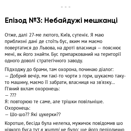
Епізод №3: Небайдужі мешканці
Отже, далі 27-ме лютого, Київ, сутеніє. Я маю
приблизні дані де стоїть бус, яким ми маємо
повертатися до Львова, на дроті власниця — пояснює
мені, як його знайти. Бус припаркований на території
одного доволі стратегічного заводу.
Підходжу до брами, там охорона, починаю діалог:
— Добрий вечір, ми такі-то чорти з гори, шукаємо таку-
то машину, маємо її забрати, власниця на зв'язку…
П'яний вхлам охоронець:
— ???
Я: повторюю те саме, але трішки повільніше.
Охоронець:
— Шо-шо?? Які цукерки??
Коротше, бесіда була нелегка, мужичок повідомив шо
ніякого буса тут
в житті
не було; ше його періодично