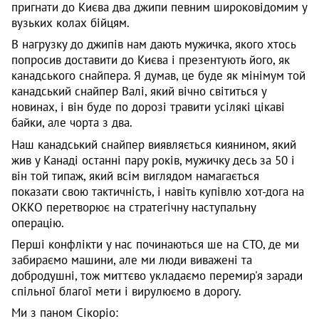
пригнати до Києва два джипи певним широковідомим у
вузьких колах бійцям.
В нагрузку до джипів нам дають мужичка, якого хтось
попросив доставити до Києва і презентують його, як
канадського снайпера. Я думав, це буде як мінімум той
канадський снайпер Валі, який вічно світиться у
новинах, і він буде по дорозі травити усілякі цікаві
байки, але чорта з два.
Наш канадський снайпер виявляється киянином, який
жив у Канаді останні пару років, мужичку десь за 50 і
він той типаж, який всім виглядом намагається
показати свою тактичність, і навіть купівлю хот-дога на
ОККО перетворює на стратегічну наступальну
операцію.
Перші конфлікти у нас починаються ше на СТО, де ми
забираємо машини, але ми люди виважені та
добродушні, тож миттєво укладаємо перемир'я заради
спільної благої мети і вирулюємо в дорогу.
Ми з паном Сікоріо: