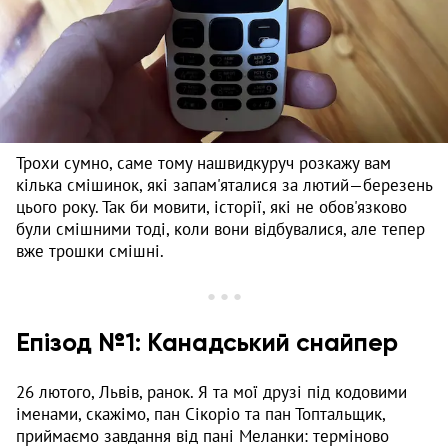
Трохи сумно, саме тому нашвидкуруч розкажу вам
кілька смішинок, які запам'яталися за лютий—березень
цього року. Так би мовити, історії, які не обов'язково
були смішними тоді, коли вони відбувалися, але тепер
вже трошки смішні.
Епізод №1: Канадський снайпер
26 лютого, Львів, ранок. Я та мої друзі під кодовими
іменами, скажімо, пан Сікоріо та пан Топтальщик,
приймаємо завдання від пані Меланки: терміново