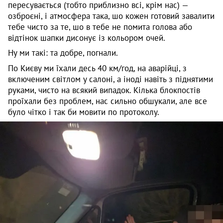
пересувається (тобто приблизно всі, крім нас) —
озброєні, і атмосфера така, шо кожен готовий завалити
тебе чисто за те, шо в тебе не помита голова або
відтінок шапки дисонує із кольором очей.
Ну ми такі: та добре, погнали.
По Києву ми їхали десь 40 км/год, на аварійці, з
включеним світлом у салоні, а іноді навіть з піднятими
руками, чисто на всякий випадок. Кілька блокпостів
проїхали без проблем, нас сильно обшукали, але все
було чітко і так би мовити по протоколу.