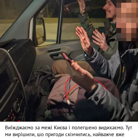
Виїжджаємо за межі Києва і полегшено видихаємо. Тут
ми вирішили, шо пригоди скінчились, найважче вже