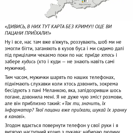
«ДИВИСЬ, В НИХ ТУТ КАРТА БЕЗ КРИМУ!! ОЦЕ ВИ
ПАЦАНИ ПРИЇХАЛИ!»
Ну і все, нас там вже в'яжуть, роззувають, шоб ми не
змогли бігти, заганяють в кузов буса і ми сидимо далі
під прицілами чекаємо поки по нас приїде
хтось
і
забере
кудись
(хто і куди — не знають навіть самі
мужички).
Тим часом, мужички шарять по наших телефонах,
піднімають слухавки коли хтось дзвонить, зокрема
бесідують з пані Меланкою, яка, запідозривши шось
погане, дзвонила мені. Я не дуже чую зміст розмови,
але він приблизно такий:
«Так ти, значить, їх
інформатор? Твої пацани вже приїхали, шукай їх зранку
в канаві»
.
Згодом вдається повернути телефон у свої руки і я
витягую наступний козир з рукава: набираю людину,