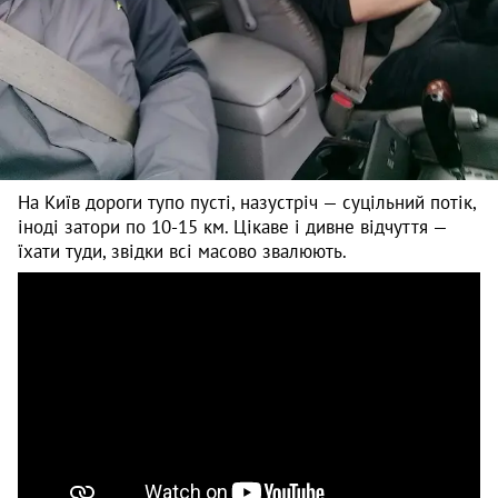
На Київ дороги тупо пусті, назустріч — суцільний потік,
іноді затори по 10-15 км. Цікаве і дивне відчуття —
їхати туди, звідки всі масово звалюють.