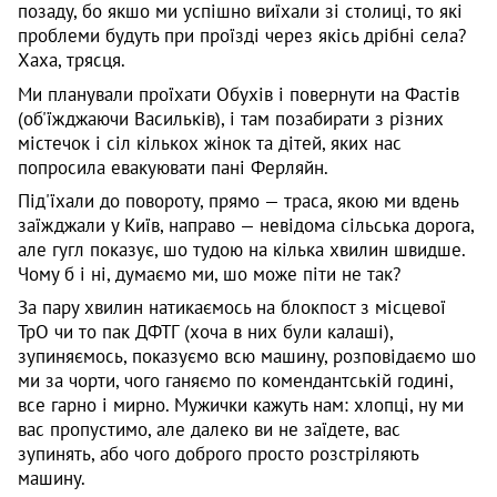
позаду, бо якшо ми успішно виїхали зі столиці, то які
проблеми будуть при проїзді через якісь дрібні села?
Хаха, трясця.
Ми планували проїхати Обухів і повернути на Фастів
(об'їжджаючи Васильків), і там позабирати з різних
містечок і сіл кількох жінок та дітей, яких нас
попросила евакуювати пані Ферляйн.
Під'їхали до повороту, прямо — траса, якою ми вдень
заїжджали у Київ, направо — невідома сільська дорога,
але гугл показує, шо тудою на кілька хвилин швидше.
Чому б і ні, думаємо ми, шо може піти не так?
За пару хвилин натикаємось на блокпост з місцевої
ТрО чи то пак ДФТГ (хоча в них були калаші),
зупиняємось, показуємо всю машину, розповідаємо шо
ми за чорти, чого ганяємо по комендантській годині,
все гарно і мирно. Мужички кажуть нам: хлопці, ну ми
вас пропустимо, але далеко ви не заїдете, вас
зупинять, або чого доброго просто розстріляють
машину.