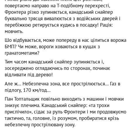
повертаємо направо на Т-подібному перехресті,
Фронтера різко зупиняється, канадський снайпер
буквально трясця вивалюється з водійських дверей і
перебіжкою ретирується кудись в посадку! Рація:
мовчить.
Шо відбувається, може попереду в нас цілиться ворожа
БМП? Чи може, вороги ховаються в кущах з
гранатометами?
Тим часом канадський снайпер зупиняється і,
зосереджено оглядаючись по сторонах, починає
відливати під дерево!
Але ж… Небезпечна зона, все прострілюється… Газ в
підлогу, 170 км/год…
Пан Топтальщик повільно виходить з машини і мовчки
знизує плечима. Канадський снайпер: «та трохи
приспічило», сідає за руль Фронтери і ми продовжуємо
тактично, та, головне, із розумом, пробиратися крізь
небезпечну прострілювану зону.