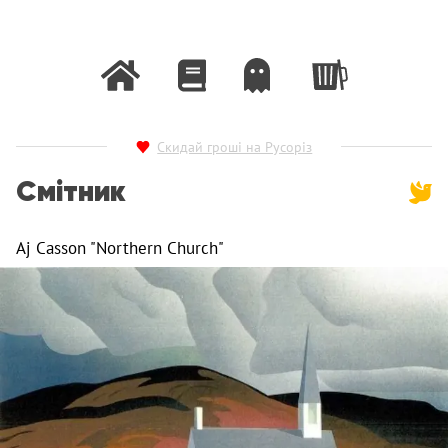
Скидай гроші на Русоріз
Смітник
Aj Casson "Northern Church"